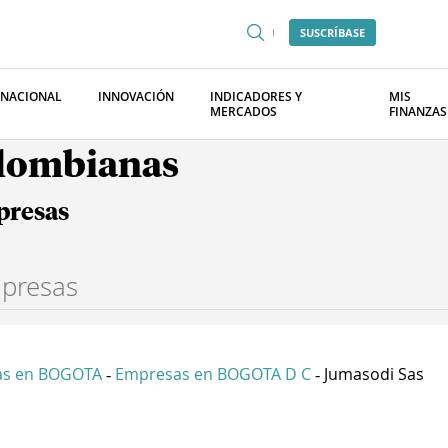
SUSCRÍBASE
RNACIONAL
INNOVACIÓN
INDICADORES Y
MIS
MERCADOS
FINANZAS
olombianas
presas
as en BOGOTA
Empresas en BOGOTA D C
Jumasodi Sas
-
-