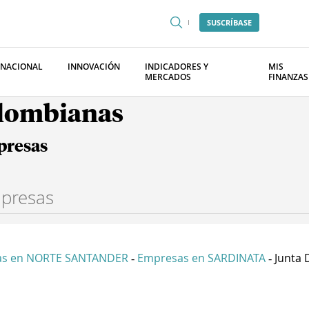
SUSCRÍBASE
RNACIONAL
INNOVACIÓN
INDICADORES Y
MIS
MERCADOS
FINANZAS
olombianas
presas
as en NORTE SANTANDER
Empresas en SARDINATA
Junta 
-
-