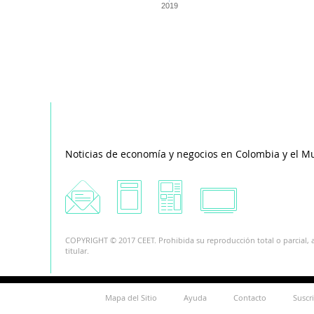
2019
Noticias de economía y negocios en Colombia y el M
COPYRIGHT © 2017 CEET. Prohibida su reproducción total o parcial, a
titular.
Mapa del Sitio
Ayuda
Contacto
Suscr