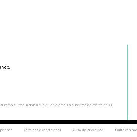
undo.
sí como su traducción a cualquier idioma sin autorización escrita de su
ipciones
Términos y condiciones
Aviso de Privacidad
Paute con no