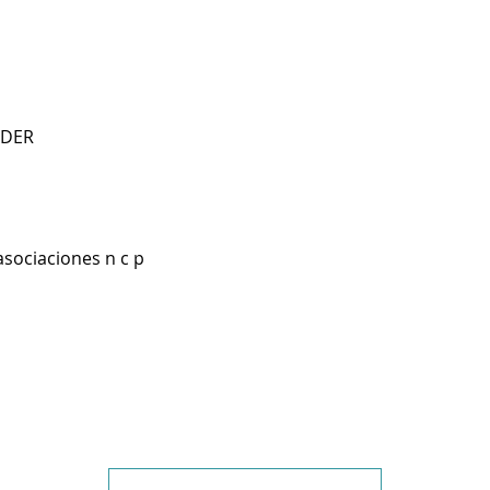
NDER
asociaciones n c p