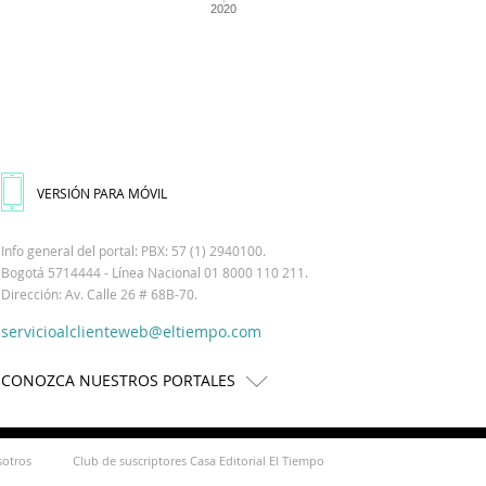
2020
VERSIÓN PARA MÓVIL
Info general del portal: PBX: 57 (1) 2940100.
Bogotá 5714444 - Línea Nacional 01 8000 110 211.
Dirección: Av. Calle 26 # 68B-70.
servicioalclienteweb@eltiempo.com
CONOZCA NUESTROS PORTALES
sotros
Club de suscriptores Casa Editorial El Tiempo