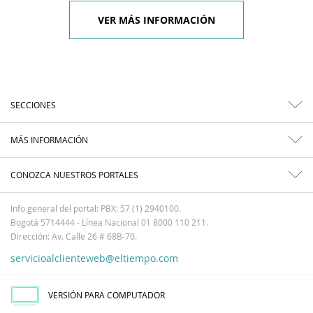
VER MÁS INFORMACIÓN
SECCIONES
MÁS INFORMACIÓN
CONOZCA NUESTROS PORTALES
Info general del portal: PBX: 57 (1) 2940100.
Bogotá 5714444 - Línea Nacional 01 8000 110 211.
Dirección: Av. Calle 26 # 68B-70.
servicioalclienteweb@eltiempo.com
VERSIÓN PARA COMPUTADOR