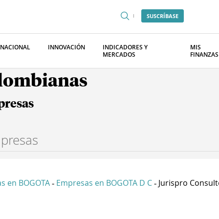
SUSCRÍBASE
RNACIONAL
INNOVACIÓN
INDICADORES Y
MIS
MERCADOS
FINANZAS
olombianas
presas
as en BOGOTA
Empresas en BOGOTA D C
Jurispro Consulto
-
-