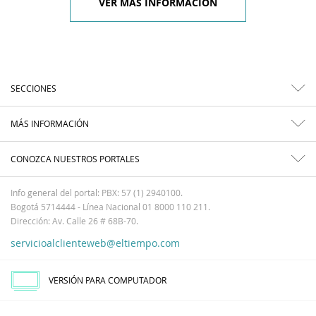
VER MÁS INFORMACIÓN
SECCIONES
MÁS INFORMACIÓN
CONOZCA NUESTROS PORTALES
Info general del portal: PBX: 57 (1) 2940100.
Bogotá 5714444 - Línea Nacional 01 8000 110 211.
Dirección: Av. Calle 26 # 68B-70.
servicioalclienteweb@eltiempo.com
VERSIÓN PARA COMPUTADOR