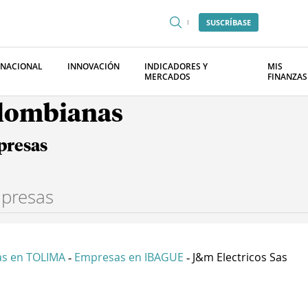
SUSCRÍBASE
RNACIONAL
INNOVACIÓN
INDICADORES Y
MIS
MERCADOS
FINANZAS
olombianas
presas
s en TOLIMA
Empresas en IBAGUE
J&m Electricos Sas
-
-