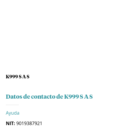
K999 S A S
Datos de contacto de K999 S A S
Ayuda
NIT:
9019387921