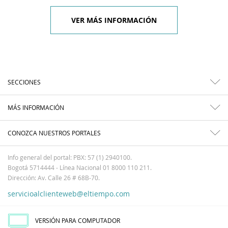
VER MÁS INFORMACIÓN
SECCIONES
MÁS INFORMACIÓN
CONOZCA NUESTROS PORTALES
Info general del portal: PBX: 57 (1) 2940100.
Bogotá 5714444 - Línea Nacional 01 8000 110 211.
Dirección: Av. Calle 26 # 68B-70.
servicioalclienteweb@eltiempo.com
VERSIÓN PARA COMPUTADOR