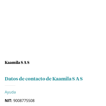
Kaamila S A S
Datos de contacto de Kaamila S A S
Ayuda
NIT:
9008775508