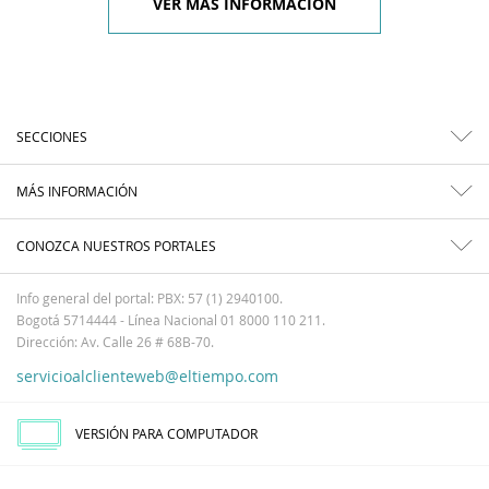
VER MÁS INFORMACIÓN
SECCIONES
MÁS INFORMACIÓN
CONOZCA NUESTROS PORTALES
Info general del portal: PBX: 57 (1) 2940100.
Bogotá 5714444 - Línea Nacional 01 8000 110 211.
Dirección: Av. Calle 26 # 68B-70.
servicioalclienteweb@eltiempo.com
VERSIÓN PARA COMPUTADOR