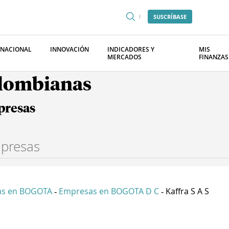
SUSCRÍBASE
RNACIONAL
INNOVACIÓN
INDICADORES Y
MIS
MERCADOS
FINANZAS
olombianas
presas
as en BOGOTA
Empresas en BOGOTA D C
Kaffra S A S
-
-