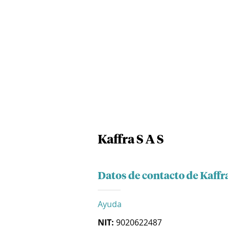
Kaffra S A S
Datos de contacto de Kaffra
Ayuda
NIT:
9020622487