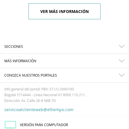
VER MÁS INFORMACIÓN
SECCIONES
MÁS INFORMACIÓN
CONOZCA NUESTROS PORTALES
Info general del portal: PBX: 57 (1) 2940100.
Bogotá 5714444 - Línea Nacional 01 8000 110 211.
Dirección: Av. Calle 26 # 68B-70.
servicioalclienteweb@eltiempo.com
VERSIÓN PARA COMPUTADOR