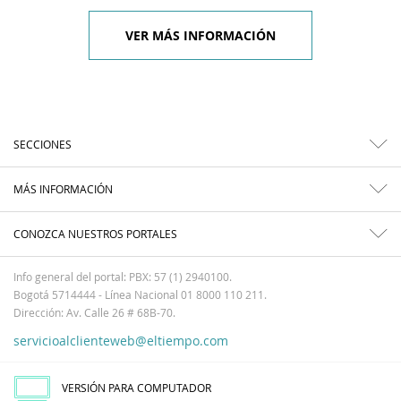
VER MÁS INFORMACIÓN
SECCIONES
MÁS INFORMACIÓN
CONOZCA NUESTROS PORTALES
Info general del portal: PBX: 57 (1) 2940100.
Bogotá 5714444 - Línea Nacional 01 8000 110 211.
Dirección: Av. Calle 26 # 68B-70.
servicioalclienteweb@eltiempo.com
VERSIÓN PARA COMPUTADOR