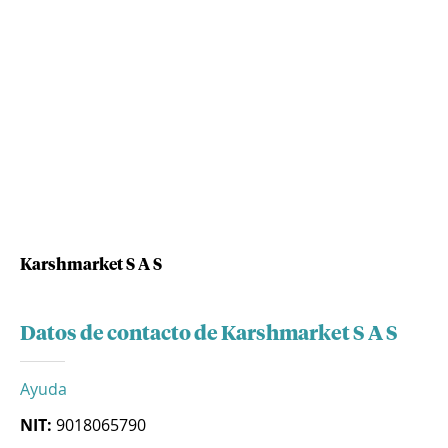
Karshmarket S A S
Datos de contacto de Karshmarket S A S
Ayuda
NIT:
9018065790