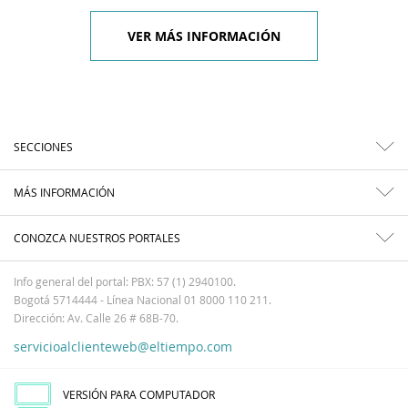
VER MÁS INFORMACIÓN
SECCIONES
MÁS INFORMACIÓN
CONOZCA NUESTROS PORTALES
Info general del portal: PBX: 57 (1) 2940100.
Bogotá 5714444 - Línea Nacional 01 8000 110 211.
Dirección: Av. Calle 26 # 68B-70.
servicioalclienteweb@eltiempo.com
VERSIÓN PARA COMPUTADOR