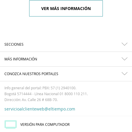
VER MÁS INFORMACIÓN
SECCIONES
MÁS INFORMACIÓN
CONOZCA NUESTROS PORTALES
Info general del portal: PBX: 57 (1) 2940100.
Bogotá 5714444 - Línea Nacional 01 8000 110 211.
Dirección: Av. Calle 26 # 68B-70.
servicioalclienteweb@eltiempo.com
VERSIÓN PARA COMPUTADOR