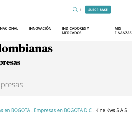
SUSCRÍBASE
RNACIONAL
INNOVACIÓN
INDICADORES Y
MIS
MERCADOS
FINANZAS
olombianas
presas
as en BOGOTA
Empresas en BOGOTA D C
Kine Kws S A S
-
-