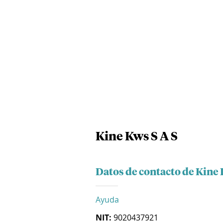
Kine Kws S A S
Datos de contacto de Kine 
Ayuda
NIT:
9020437921