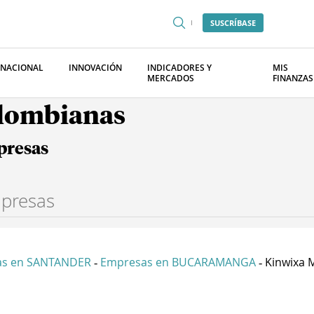
SUSCRÍBASE
RNACIONAL
INNOVACIÓN
INDICADORES Y
MIS
MERCADOS
FINANZAS
olombianas
presas
as en SANTANDER
Empresas en BUCARAMANGA
Kinwixa 
-
-