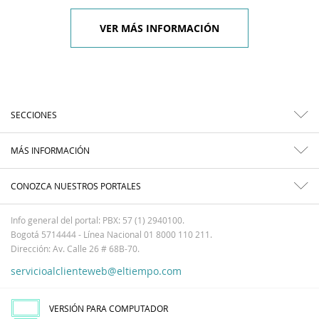
VER MÁS INFORMACIÓN
SECCIONES
MÁS INFORMACIÓN
CONOZCA NUESTROS PORTALES
Info general del portal: PBX: 57 (1) 2940100.
Bogotá 5714444 - Línea Nacional 01 8000 110 211.
Dirección: Av. Calle 26 # 68B-70.
servicioalclienteweb@eltiempo.com
VERSIÓN PARA COMPUTADOR