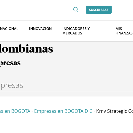
SUSCRÍBASE
RNACIONAL
INNOVACIÓN
INDICADORES Y
MIS
MERCADOS
FINANZAS
olombianas
presas
as en BOGOTA
Empresas en BOGOTA D C
Kmv Strategic Co
-
-