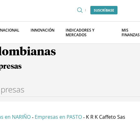
SUSCRÍBASE
RNACIONAL
INNOVACIÓN
INDICADORES Y
MIS
MERCADOS
FINANZAS
olombianas
presas
s en NARIÑO
Empresas en PASTO
K R K Caffeto Sas
-
-