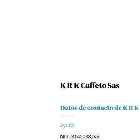
K R K Caffeto Sas
Datos de contacto de K R K
Ayuda
NIT:
8140038249