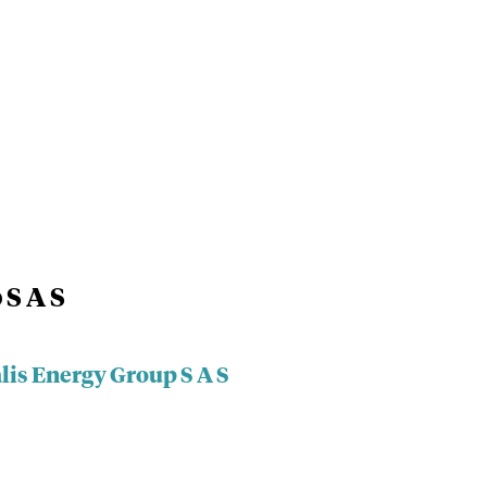
 S A S
lis Energy Group S A S