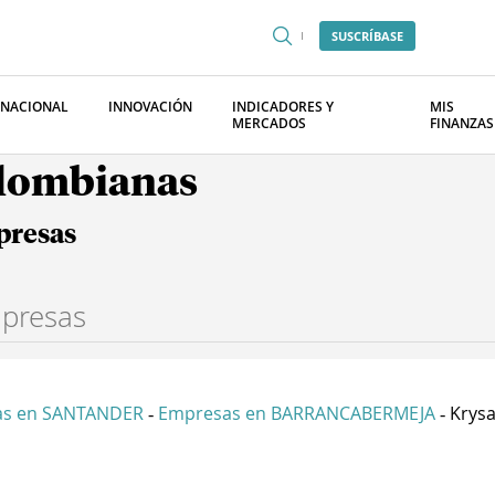
SUSCRÍBASE
RNACIONAL
INNOVACIÓN
INDICADORES Y
MIS
MERCADOS
FINANZAS
olombianas
presas
as en SANTANDER
Empresas en BARRANCABERMEJA
Krysa
-
-