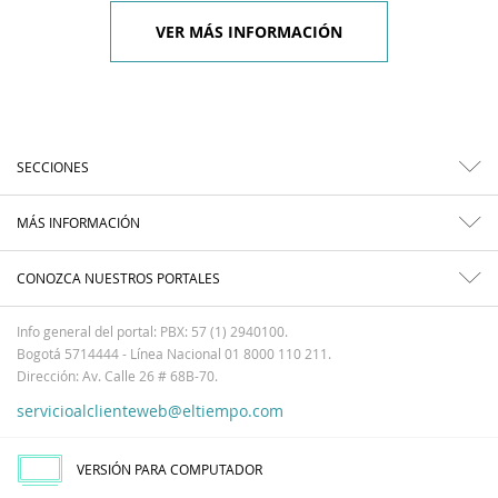
VER MÁS INFORMACIÓN
SECCIONES
MÁS INFORMACIÓN
CONOZCA NUESTROS PORTALES
Info general del portal: PBX: 57 (1) 2940100.
Bogotá 5714444 - Línea Nacional 01 8000 110 211.
Dirección: Av. Calle 26 # 68B-70.
servicioalclienteweb@eltiempo.com
VERSIÓN PARA COMPUTADOR