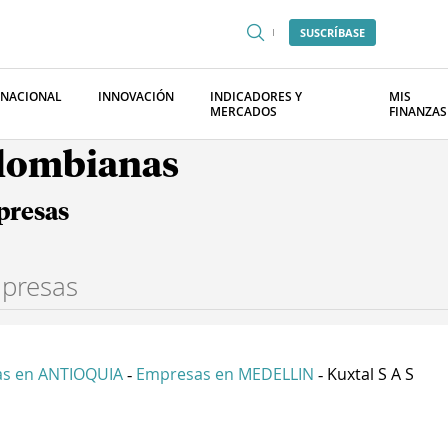
SUSCRÍBASE
RNACIONAL
INNOVACIÓN
INDICADORES Y
MIS
MERCADOS
FINANZAS
olombianas
presas
s en ANTIOQUIA
Empresas en MEDELLIN
Kuxtal S A S
-
-