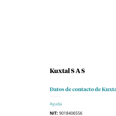
Kuxtal S A S
Datos de contacto de Kuxta
Ayuda
NIT:
9018406556