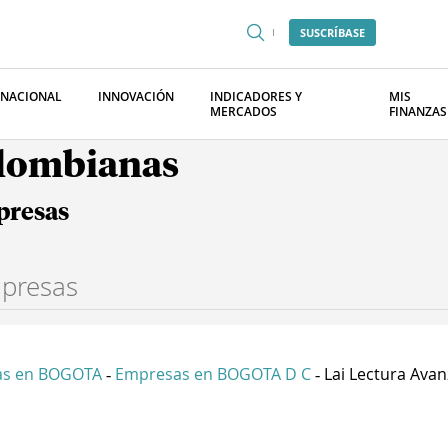
SUSCRÍBASE
RNACIONAL
INNOVACIÓN
INDICADORES Y
MIS
MERCADOS
FINANZAS
olombianas
presas
as en BOGOTA
Empresas en BOGOTA D C
Lai Lectura Avan
-
-