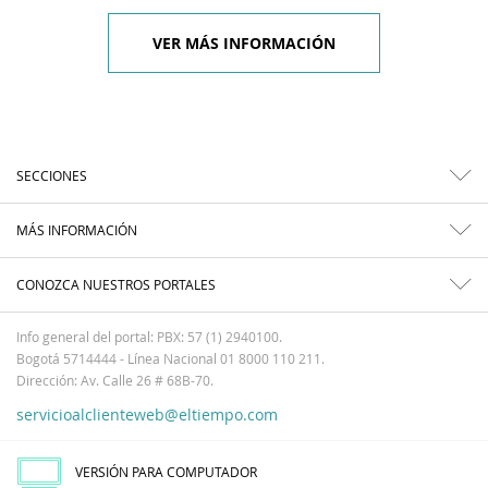
VER MÁS INFORMACIÓN
SECCIONES
MÁS INFORMACIÓN
CONOZCA NUESTROS PORTALES
Info general del portal: PBX: 57 (1) 2940100.
Bogotá 5714444 - Línea Nacional 01 8000 110 211.
Dirección: Av. Calle 26 # 68B-70.
servicioalclienteweb@eltiempo.com
VERSIÓN PARA COMPUTADOR