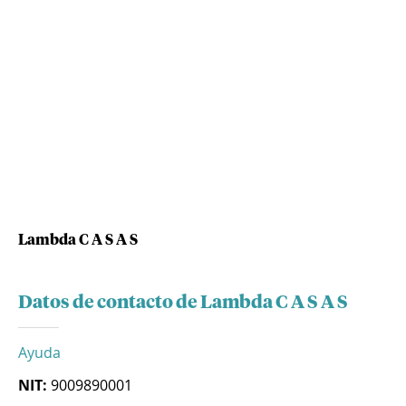
Lambda C A S A S
Datos de contacto de Lambda C A S A S
Ayuda
NIT:
9009890001