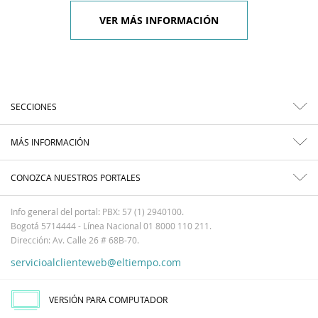
VER MÁS INFORMACIÓN
SECCIONES
MÁS INFORMACIÓN
CONOZCA NUESTROS PORTALES
Info general del portal: PBX: 57 (1) 2940100.
Bogotá 5714444 - Línea Nacional 01 8000 110 211.
Dirección: Av. Calle 26 # 68B-70.
servicioalclienteweb@eltiempo.com
VERSIÓN PARA COMPUTADOR