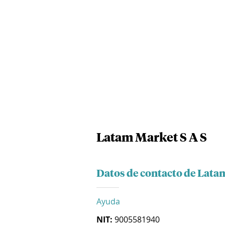
Latam Market S A S
Datos de contacto de Lata
Ayuda
NIT:
9005581940