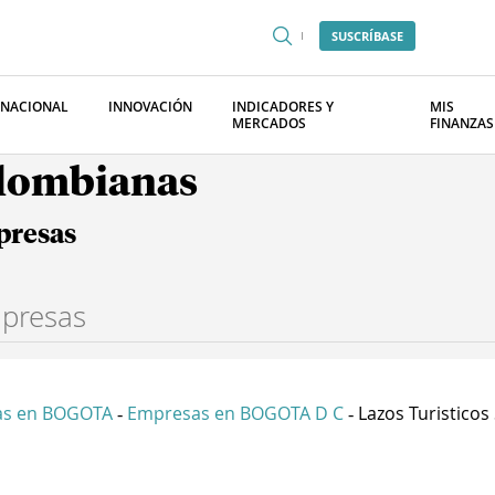
SUSCRÍBASE
RNACIONAL
INNOVACIÓN
INDICADORES Y
MIS
MERCADOS
FINANZAS
olombianas
presas
as en BOGOTA
Empresas en BOGOTA D C
Lazos Turisticos
-
-