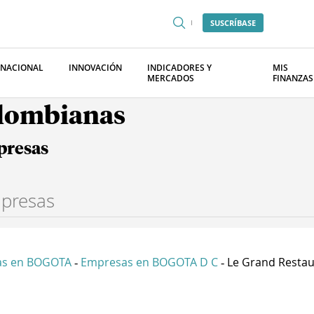
SUSCRÍBASE
RNACIONAL
INNOVACIÓN
INDICADORES Y
MIS
MERCADOS
FINANZAS
olombianas
presas
as en BOGOTA
Empresas en BOGOTA D C
Le Grand Restaur
-
-