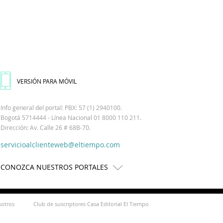
VERSIÓN PARA MÓVIL
Info general del portal: PBX: 57 (1) 2940100.
Bogotá 5714444 - Línea Nacional 01 8000 110 211.
Dirección: Av. Calle 26 # 68B-70.
servicioalclienteweb@eltiempo.com
CONOZCA NUESTROS PORTALES
sotros
Club de suscriptores Casa Editorial El Tiempo