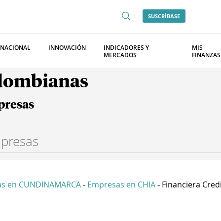
SUSCRÍBASE
RNACIONAL
INNOVACIÓN
INDICADORES Y
MIS
MERCADOS
FINANZAS
olombianas
presas
as en CUNDINAMARCA
Empresas en CHIA
Financiera Crediv
-
-