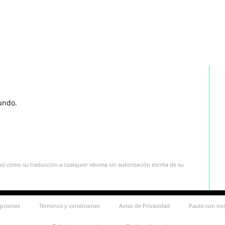
undo.
sí como su traducción a cualquier idioma sin autorización escrita de su
ipciones
Términos y condiciones
Aviso de Privacidad
Paute con no