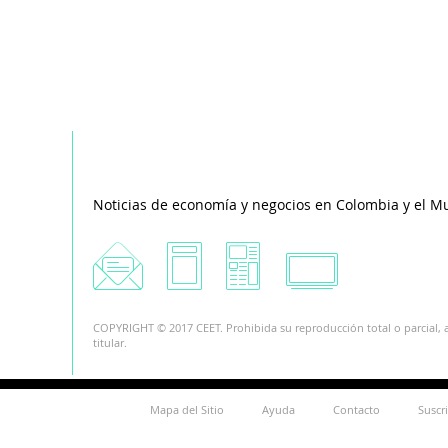
Noticias de economía y negocios en Colombia y el M
COPYRIGHT © 2017 CEET. Prohibida su reproducción total o parcial, a
titular.
Mapa del Sitio
Ayuda
Contacto
Suscr