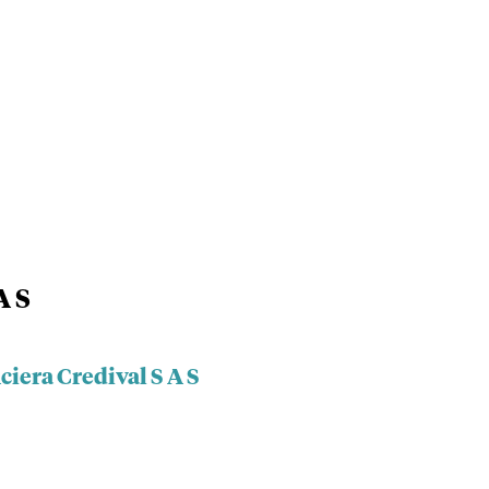
A S
ciera Credival S A S