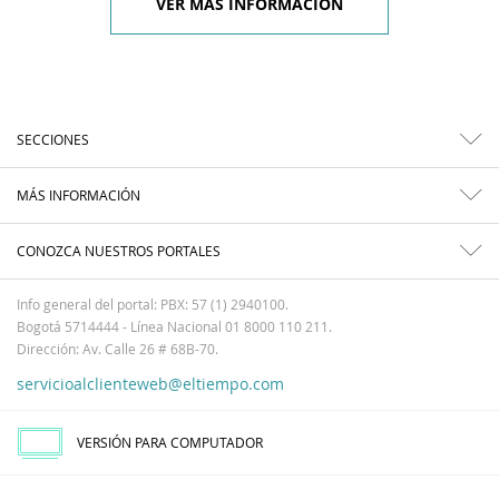
VER MÁS INFORMACIÓN
SECCIONES
MÁS INFORMACIÓN
CONOZCA NUESTROS PORTALES
Info general del portal: PBX: 57 (1) 2940100.
Bogotá 5714444 - Línea Nacional 01 8000 110 211.
Dirección: Av. Calle 26 # 68B-70.
servicioalclienteweb@eltiempo.com
VERSIÓN PARA COMPUTADOR