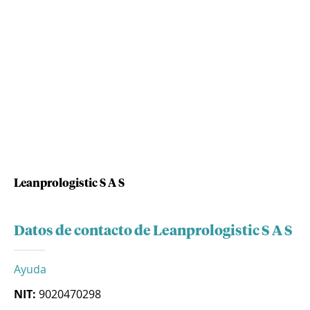
Leanprologistic S A S
Datos de contacto de Leanprologistic S A S
Ayuda
NIT:
9020470298