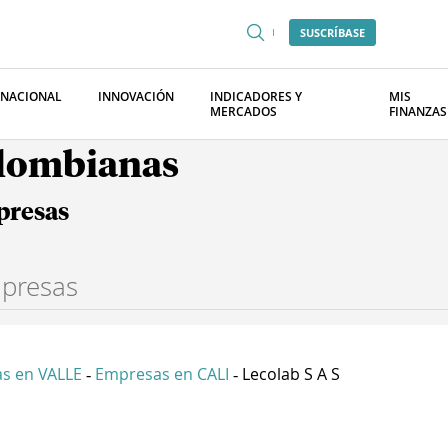
SUSCRÍBASE
RNACIONAL
INNOVACIÓN
INDICADORES Y
MIS
MERCADOS
FINANZAS
olombianas
presas
s en VALLE
Empresas en CALI
Lecolab S A S
-
-