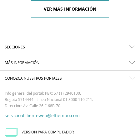
VER MÁS INFORMACIÓN
SECCIONES
MÁS INFORMACIÓN
CONOZCA NUESTROS PORTALES
Info general del portal: PBX: 57 (1) 2940100.
Bogotá 5714444 - Línea Nacional 01 8000 110 211.
Dirección: Av. Calle 26 # 68B-70.
servicioalclienteweb@eltiempo.com
VERSIÓN PARA COMPUTADOR