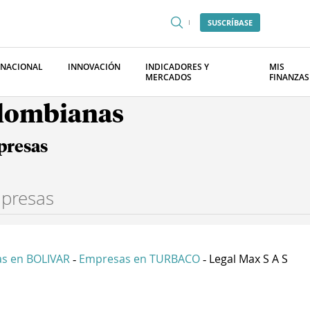
SUSCRÍBASE
RNACIONAL
INNOVACIÓN
INDICADORES Y
MIS
MERCADOS
FINANZAS
olombianas
presas
s en BOLIVAR
Empresas en TURBACO
Legal Max S A S
-
-