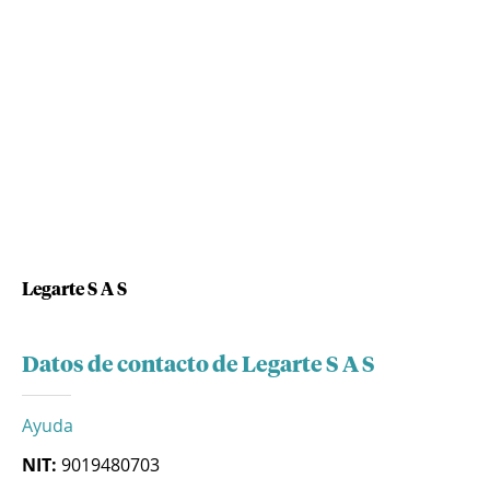
Legarte S A S
Datos de contacto de Legarte S A S
Ayuda
NIT:
9019480703