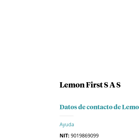
Lemon First S A S
Datos de contacto de Lemon
Ayuda
NIT:
9019869099