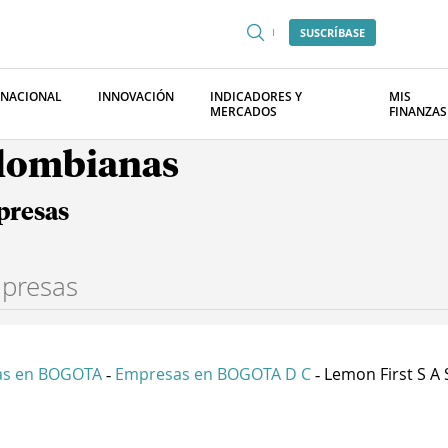
SUSCRÍBASE
RNACIONAL
INNOVACIÓN
INDICADORES Y
MIS
MERCADOS
FINANZAS
olombianas
presas
as en BOGOTA
Empresas en BOGOTA D C
Lemon First S A 
-
-