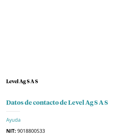
Level Ag S A S
Datos de contacto de Level Ag S A S
Ayuda
NIT:
9018800533