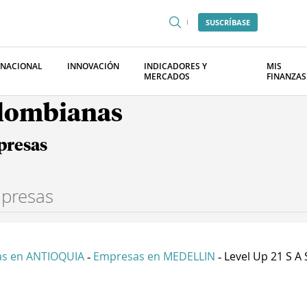
SUSCRÍBASE
RNACIONAL
INNOVACIÓN
INDICADORES Y
MIS
MERCADOS
FINANZAS
olombianas
presas
s en ANTIOQUIA
Empresas en MEDELLIN
Level Up 21 S A 
-
-