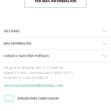
VER MÁS INFORMACIÓN
SECCIONES
MÁS INFORMACIÓN
CONOZCA NUESTROS PORTALES
Info general del portal: PBX: 57 (1) 2940100.
Bogotá 5714444 - Línea Nacional 01 8000 110 211.
Dirección: Av. Calle 26 # 68B-70.
servicioalclienteweb@eltiempo.com
VERSIÓN PARA COMPUTADOR