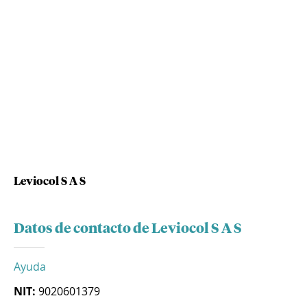
Leviocol S A S
Datos de contacto de Leviocol S A S
Ayuda
NIT:
9020601379