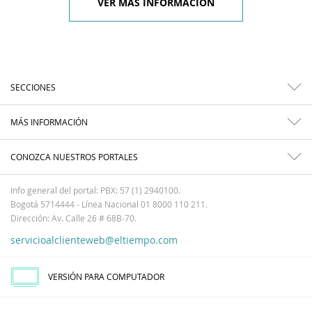
VER MÁS INFORMACIÓN
SECCIONES
MÁS INFORMACIÓN
CONOZCA NUESTROS PORTALES
Info general del portal: PBX: 57 (1) 2940100.
Bogotá 5714444 - Línea Nacional 01 8000 110 211.
Dirección: Av. Calle 26 # 68B-70.
servicioalclienteweb@eltiempo.com
VERSIÓN PARA COMPUTADOR