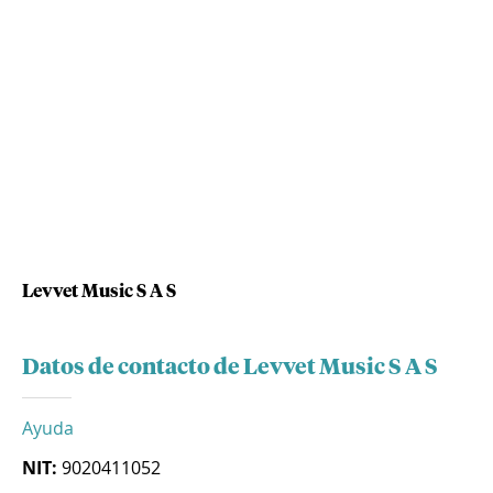
Levvet Music S A S
Datos de contacto de Levvet Music S A S
Ayuda
NIT:
9020411052