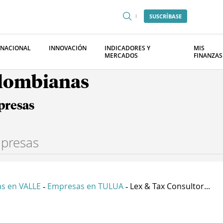
SUSCRÍBASE
RNACIONAL
INNOVACIÓN
INDICADORES Y
MIS
MERCADOS
FINANZAS
olombianas
presas
s en VALLE
Empresas en TULUA
Lex & Tax Consultor...
-
-