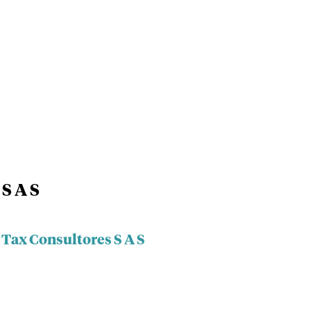
S A S
 Tax Consultores S A S