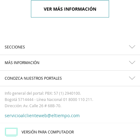
VER MÁS INFORMACIÓN
SECCIONES
MÁS INFORMACIÓN
CONOZCA NUESTROS PORTALES
Info general del portal: PBX: 57 (1) 2940100.
Bogotá 5714444 - Línea Nacional 01 8000 110 211.
Dirección: Av. Calle 26 # 68B-70.
servicioalclienteweb@eltiempo.com
VERSIÓN PARA COMPUTADOR