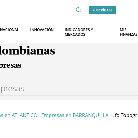
SUSCRÍBASE
RNACIONAL
INNOVACIÓN
INDICADORES Y
MIS
MERCADOS
FINANZAS
olombianas
presas
s en ATLANTICO
Empresas en BARRANQUILLA
Lfo Topogra
-
-