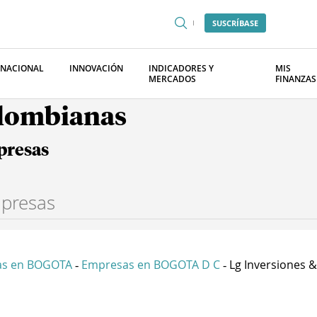
SUSCRÍBASE
RNACIONAL
INNOVACIÓN
INDICADORES Y
MIS
MERCADOS
FINANZAS
olombianas
presas
as en BOGOTA
Empresas en BOGOTA D C
Lg Inversiones & 
-
-