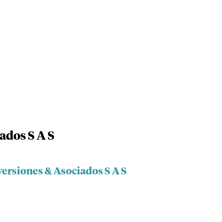
ados S A S
versiones & Asociados S A S