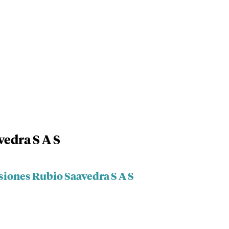
vedra S A S
siones Rubio Saavedra S A S