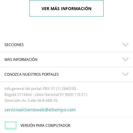
VER MÁS INFORMACIÓN
SECCIONES
MÁS INFORMACIÓN
CONOZCA NUESTROS PORTALES
Info general del portal: PBX: 57 (1) 2940100.
Bogotá 5714444 - Línea Nacional 01 8000 110 211.
Dirección: Av. Calle 26 # 68B-70.
servicioalclienteweb@eltiempo.com
VERSIÓN PARA COMPUTADOR