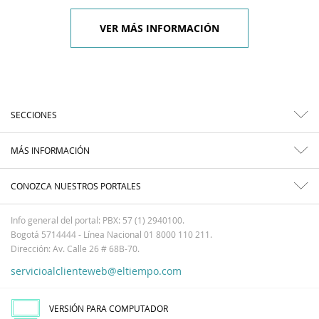
VER MÁS INFORMACIÓN
SECCIONES
MÁS INFORMACIÓN
CONOZCA NUESTROS PORTALES
Info general del portal: PBX: 57 (1) 2940100.
Bogotá 5714444 - Línea Nacional 01 8000 110 211.
Dirección: Av. Calle 26 # 68B-70.
servicioalclienteweb@eltiempo.com
VERSIÓN PARA COMPUTADOR