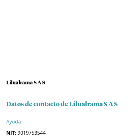
Lilualrama S A S
Datos de contacto de Lilualrama S A S
Ayuda
NIT:
9019753544