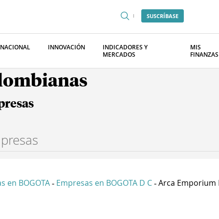
SUSCRÍBASE
RNACIONAL
INNOVACIÓN
INDICADORES Y
MIS
MERCADOS
FINANZAS
olombianas
presas
as en BOGOTA
Empresas en BOGOTA D C
Arca Emporium F
-
-