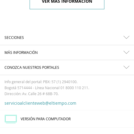
VER MÁS INFORMACIÓN
SECCIONES
MÁS INFORMACIÓN
CONOZCA NUESTROS PORTALES
Info general del portal: PBX: 57 (1) 2940100.
Bogotá 5714444 - Línea Nacional 01 8000 110 211.
Dirección: Av. Calle 26 # 68B-70.
servicioalclienteweb@eltiempo.com
VERSIÓN PARA COMPUTADOR