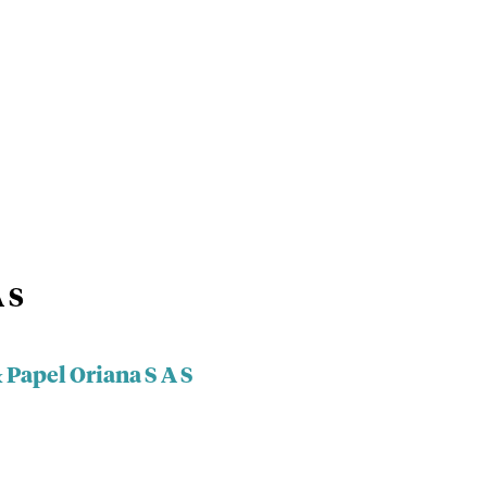
 S
 Papel Oriana S A S